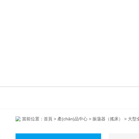
當前位置：
首頁
>
產(chǎn)品中心
>
振蕩器（搖床）
> 大型